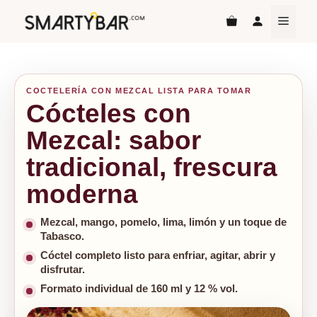
Saltar
MEN
al
contenido
Inicio
|
Cócteles con Mezcal
COCTELERÍA CON MEZCAL LISTA PARA TOMAR
Cócteles con
Mezcal: sabor
tradicional, frescura
moderna
Mezcal, mango, pomelo, lima, limón y un toque de
Tabasco.
Cóctel completo listo para enfriar, agitar, abrir y
disfrutar.
Formato individual de 160 ml y 12 % vol.