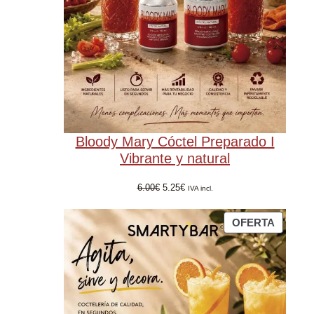
Bloody Mary Cóctel Preparado I
Vibrante y natural
El
El
6.00
€
5.25
€
IVA incl.
precio
precio
original
actual
PRODU
OFERTA
era:
es:
EN
6.00€.
5.25€.
OFERT