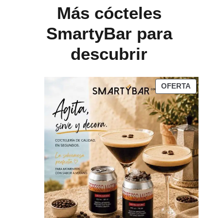
Más cócteles
SmartyBar para
descubrir
PRODU
OFERTA
EN
OFERT